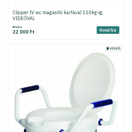
Clipper IV wc magasító karfával 110kg-ig,
VIDEÓVAL
Bruttó
Kosárba
22 000 Ft
🎬 VIDEÓ