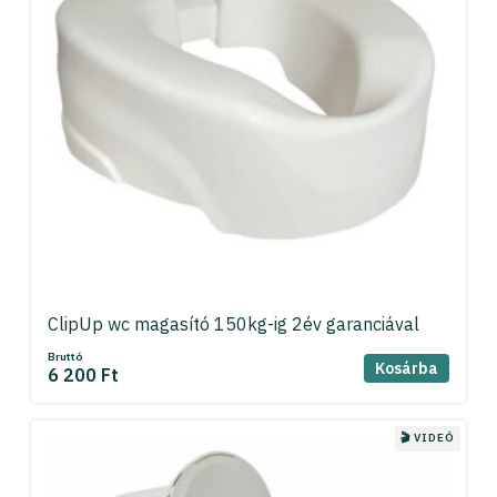
ClipUp wc magasító 150kg-ig 2év garanciával
Bruttó
Kosárba
6 200 Ft
🎬 VIDEÓ