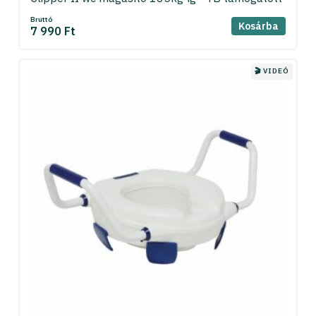
Bruttó
Kosárba
7 990 Ft
🎬 VIDEÓ