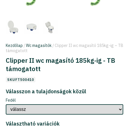
Kezdőlap
/
Wc magasítók
/ Clipper II wc magasító 185kg-ig – TB
támogatott
Clipper II wc magasító 185kg-ig - TB
támogatott
SKUFT500410
Válasszon a tulajdonságok közül
Fedél
Választható variációk