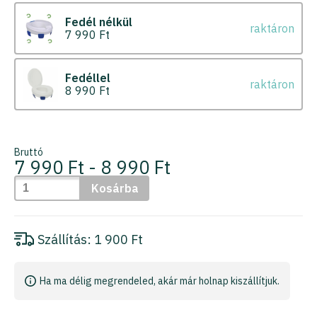
Fedél nélkül
raktáron
7 990 Ft
Fedéllel
raktáron
8 990 Ft
Bruttó
7 990 Ft - 8 990 Ft
Kosárba
Szállítás:
1 900 Ft
Ha ma délig megrendeled, akár már holnap kiszállítjuk.