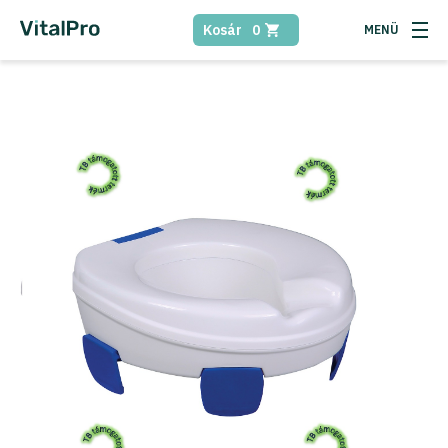
Kosár
0