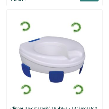
Clipper II wc magasító 185kg-ig - TB támogatott