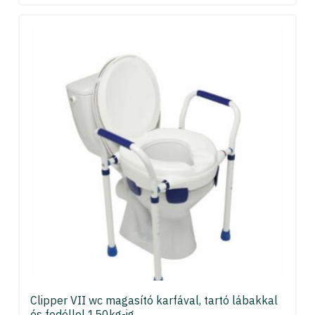
Clipper VII wc magasító karfával, tartó lábakkal
és fedéllel 150kg-ig