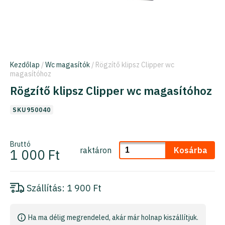
Kezdőlap
/
Wc magasítók
/ Rögzítő klipsz Clipper wc
magasítóhoz
Rögzítő klipsz Clipper wc magasítóhoz
SKU950040
Bruttó
raktáron
Kosárba
1 000 Ft
Szállítás:
1 900 Ft
Ha ma délig megrendeled, akár már holnap kiszállítjuk.