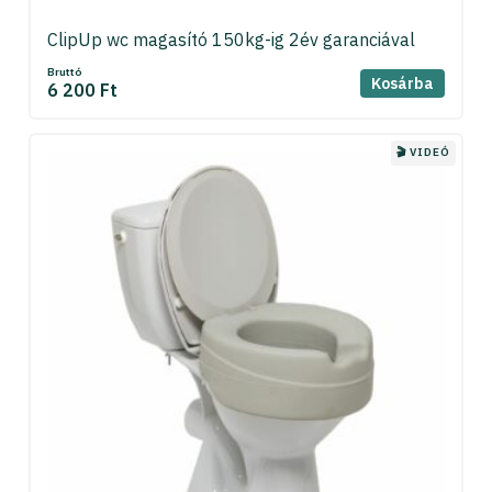
ClipUp wc magasító 150kg-ig 2év garanciával
Bruttó
Kosárba
6 200 Ft
🎬 VIDEÓ