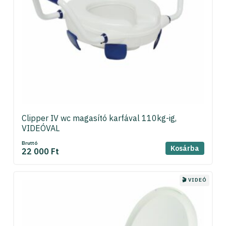
Clipper IV wc magasító karfával 110kg-ig,
VIDEÓVAL
Bruttó
Kosárba
22 000 Ft
🎬 VIDEÓ