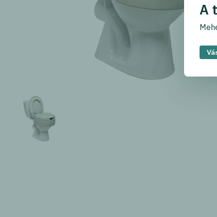
A 
Mehe
Vás