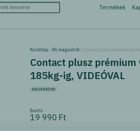
Termékek
Ka
Kezdőlap
/
Wc magasítók
/ Contact plusz prémium wc m
Contact plusz prémium
185kg-ig, VIDEÓVAL
SKU500300
Bruttó
19 990 Ft