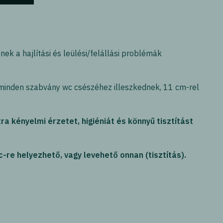
ek a hajlítási és leülési/felállási problémák
minden szabvány wc csészéhez illeszkednek, 11 cm-rel
ra kényelmi érzetet, higiéniát és könnyű tisztítást
re helyezhető, vagy levehető onnan (tisztítás).