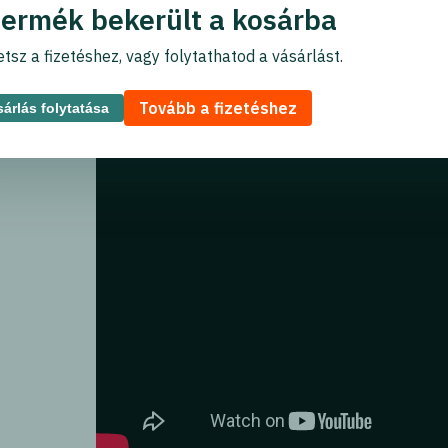
Szállítás:
1 900 Ft
termék bekerült a kosárba
tsz a fizetéshez, vagy folytathatod a vásárlást.
Termék videó
Tovább a fizetéshez
árlás folytatása