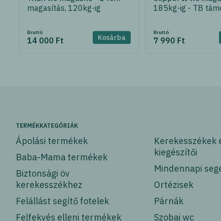
magasítás, 120kg-ig
185kg-ig - TB tám
Bruttó
Bruttó
Kosárba
14 000 Ft
7 990 Ft
TERMÉKKATEGÓRIÁK
Ápolási termékek
Kerekesszékek 
kiegészítői
Baba-Mama termékek
Mindennapi seg
Biztonsági öv
kerekesszékhez
Ortézisek
Felállást segítő fotelek
Párnák
Felfekvés elleni termékek
Szobai wc