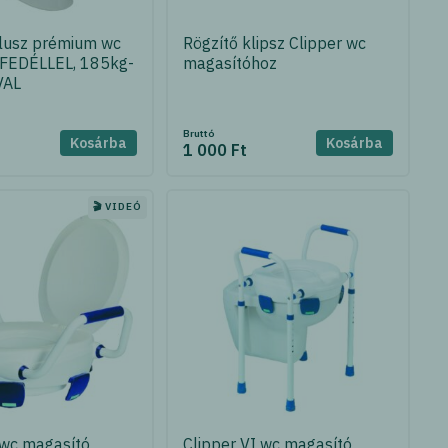
lusz prémium wc
Rögzítő klipsz Clipper wc
 FEDÉLLEL, 185kg-
magasítóhoz
VAL
Bruttó
Kosárba
Kosárba
t
1 000 Ft
🎬 VIDEÓ
 wc magasító
Clipper VI wc magasító