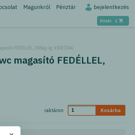
bejelentkezés
pcsolat
Magunkról
Pénztár
Kosár
1
agasító FEDÉLLEL, 185kg-ig, VIDEÓVAL
 wc magasító FEDÉLLEL,
raktáron
Kosárba