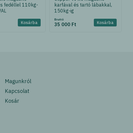
és fedéllel 110kg-
karfával és tartó lábakkal,
VAL
150kg-ig
Bruttó
Kosárba
Kosárba
t
35 000 Ft
Magunkról
Kapcsolat
Kosár