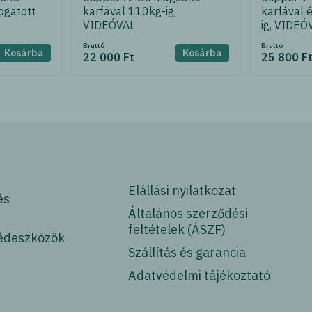
ogatott
karfával 110kg-ig,
karfával 
VIDEÓVAL
ig, VIDEÓ
Bruttó
Bruttó
Kosárba
Kosárba
22 000 Ft
25 800 F
Elállási nyilatkozat
és
Általános szerződési
feltételek (ÁSZF)
édeszközök
Szállítás és garancia
Adatvédelmi tájékoztató