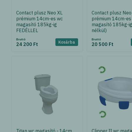
Contact plusz Neo XL
Contact plusz Neo
prémium 14cm-es wc
prémium 14cm-es
magasító 185kg-ig
magasító 185kg-ig
FEDÉLLEL
nélkül)
Bruttó
Bruttó
Kosárba
24 200 Ft
20 500 Ft
Titan wc magasító - 14cm
Clipper II wc maga