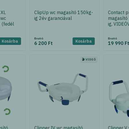
 XL
ClipUp wc magasító 150kg-
Contact p
 wc
ig 2év garanciával
magasító
 (fedél
ig, VIDEÓ
Bruttó
Bruttó
Kosárba
Kosárba
6 200 Ft
19 990 F
🎬 VIDEÓ
sító
Clipper IV wc magasító
Clipper V