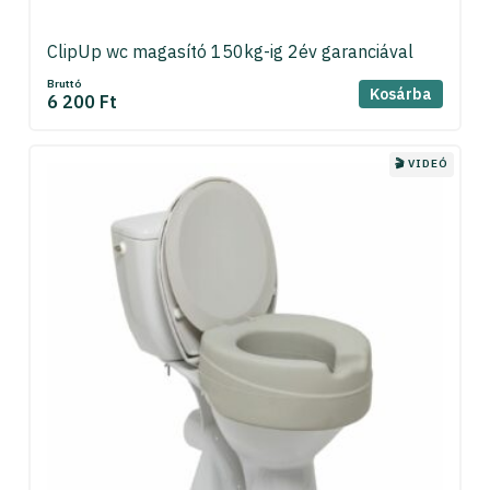
ClipUp wc magasító 150kg-ig 2év garanciával
Bruttó
Kosárba
6 200 Ft
🎬 VIDEÓ