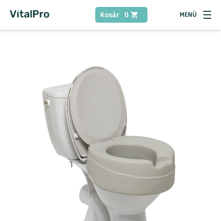
Kosár
0