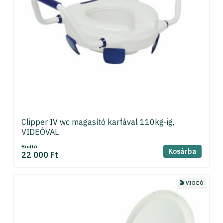
Clipper IV wc magasító karfával 110kg-ig,
VIDEÓVAL
Bruttó
Kosárba
22 000 Ft
🎬 VIDEÓ