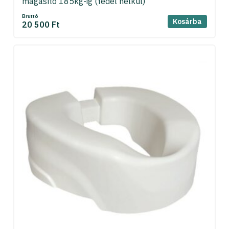
magasító 185kg-ig (fedél nélkül)
Bruttó
Kosárba
20 500 Ft