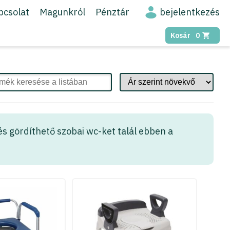
bejelentkezés
pcsolat
Magunkról
Pénztár
Kosár
0
és gördíthető szobai wc-ket talál ebben a