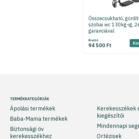
Összecsukható, gördít
szobai wc 130kg-ig, 2
garanciával
Bruttó
Ko
94 500 Ft
TERMÉKKATEGÓRIÁK
Ápolási termékek
Kerekesszékek 
kiegészítői
Baba-Mama termékek
Mindennapi seg
Biztonsági öv
kerekesszékhez
Ortézisek