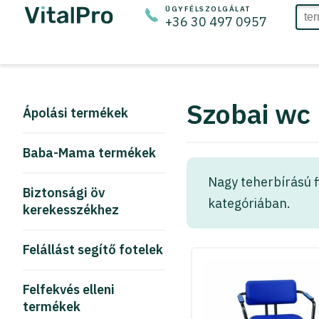
ÜGYFÉLSZOLGÁLAT
+36 30 497 0957
Szobai wc
Ápolási termékek
Baba-Mama termékek
Nagy teherbírású f
Biztonsági öv
kategóriában.
kerekesszékhez
Felállást segítő fotelek
Felfekvés elleni
termékek