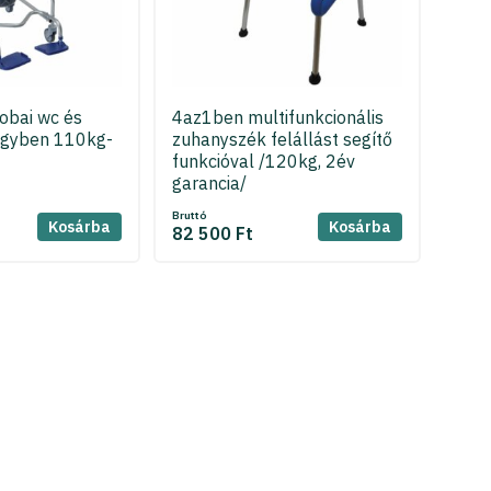
obai wc és
4az1ben multifunkcionális
egyben 110kg-
zuhanyszék felállást segítő
funkcióval /120kg, 2év
garancia/
Bruttó
Kosárba
Kosárba
82 500 Ft