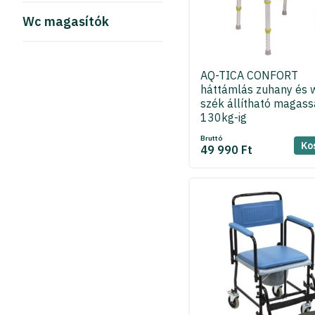
Wc magasítók
AQ-TICA CONFORT
háttámlás zuhany és 
szék állítható magass
130kg-ig
Bruttó
Ko
49 990 Ft