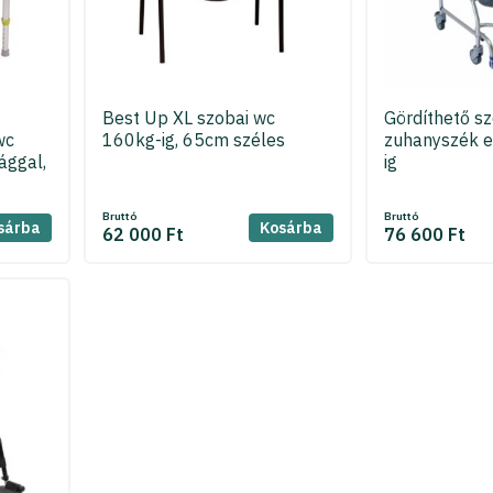
Best Up XL szobai wc
Gördíthető sz
wc
160kg-ig, 65cm széles
zuhanyszék 
ággal,
ig
Bruttó
Bruttó
sárba
Kosárba
62 000 Ft
76 600 Ft