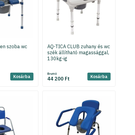
en szoba wc
AQ-TICA CLUB zuhany és wc
szék állítható magassággal,
130kg-ig
Bruttó
Kosárba
Kosárba
44 200 Ft