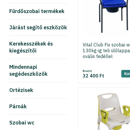
Fürdőszobai termékek
Járást segítő eszközök
Kerekesszékek és
Vital Club Fix szobai w
kiegészítői
130kg-ig teli ülőlappa
ovális fedéllel
Mindennapi
Bruttó
segédeszközök
Ko
32 400 Ft
Ortézisek
Párnák
Szobai wc