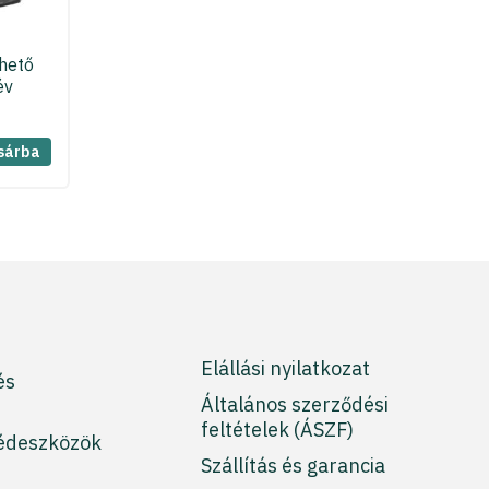
hető
év
sárba
Elállási nyilatkozat
és
Általános szerződési
feltételek (ÁSZF)
édeszközök
Szállítás és garancia