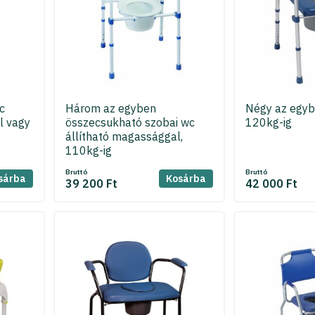
c
Három az egyben
Négy az egyb
l vagy
összecsukható szobai wc
120kg-ig
állítható magassággal,
110kg-ig
Bruttó
Bruttó
sárba
Kosárba
39 200 Ft
42 000 Ft