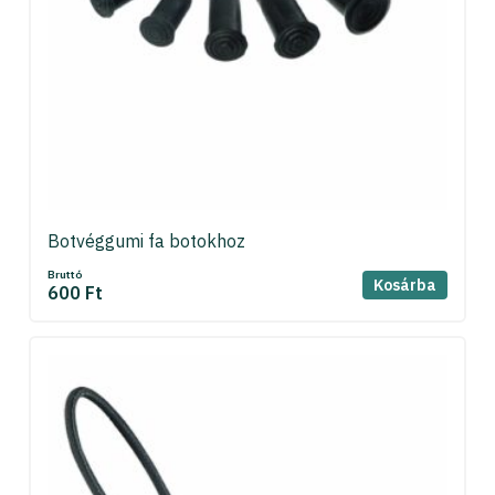
Botvéggumi fa botokhoz
Bruttó
Kosárba
600 Ft