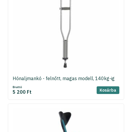
Hónaljmankó - felnőtt, magas modell, 140kg-ig
Bruttó
Kosárba
5 200 Ft