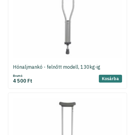
Hónaljmankó - felnőtt modell, 130kg-ig
Bruttó
Kosárba
4 500 Ft