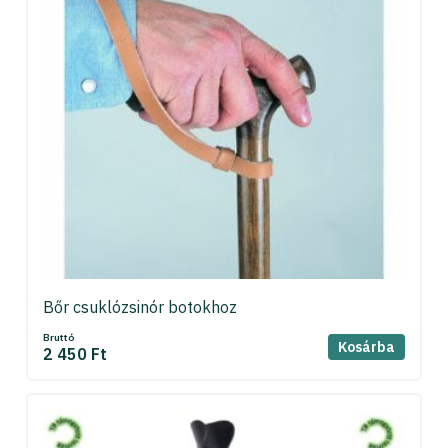
Bőr csuklózsinór botokhoz
Bruttó
Kosárba
2 450 Ft