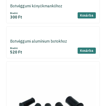
Botvéggumi könyökmankóhoz
Bruttó
Kosárba
300 Ft
Botvéggumi alumínium botokhoz
Bruttó
Kosárba
520 Ft