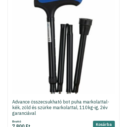
Advance összecsukható bot puha markolattal-
kék, zöld és szürke markolattal, 110kg-ig, 2év
garanciával
Bruttó
Kosárba
7 800 Ft