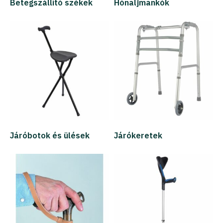
Betegszállító székek
Hónaljmankók
Járóbotok és ülések
Járókeretek