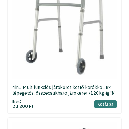
4in1 Multifunkciós járókeret kettő kerékkel, fix,
lépegetős, összecsukható járókeret /120kg-ig!!!/
Bruttó
Kosárba
20 200 Ft