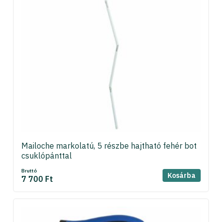
Mailoche markolatú, 5 részbe hajtható fehér bot
csuklópánttal
Bruttó
Kosárba
7 700 Ft