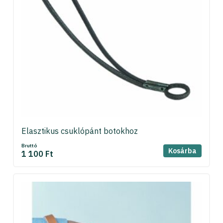
Elasztikus csuklópánt botokhoz
Bruttó
Kosárba
1 100 Ft