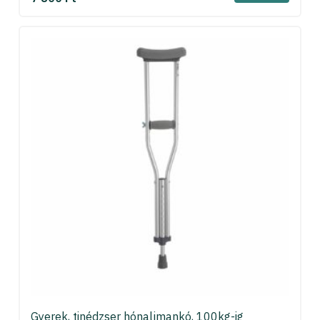
Gyerek, tinédzser hónaljmankó, 100kg-ig