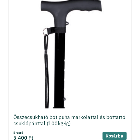
Összecsukható bot puha markolattal és bottartó
csuklópánttal (100kg-ig)
Bruttó
Kosárba
5 400 Ft