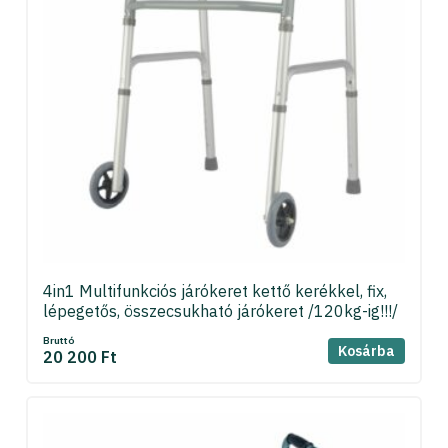
4in1 Multifunkciós járókeret kettő kerékkel, fix,
lépegetős, összecsukható járókeret /120kg-ig!!!/
Bruttó
Kosárba
20 200 Ft