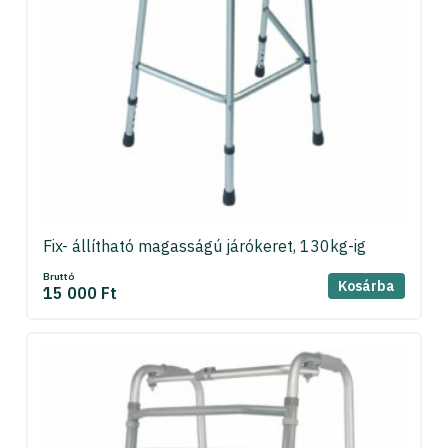
Fix- állítható magasságú járókeret, 130kg-ig
Bruttó
Kosárba
15 000 Ft