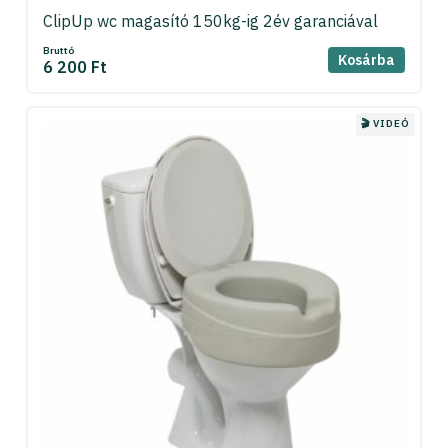
ClipUp wc magasító 150kg-ig 2év garanciával
Bruttó
Kosárba
6 200 Ft
🎬 VIDEÓ