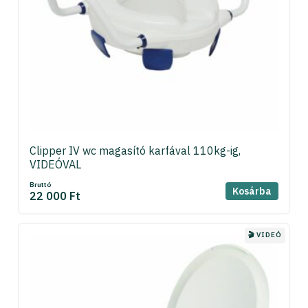
Clipper IV wc magasító karfával 110kg-ig,
VIDEÓVAL
Bruttó
Kosárba
22 000 Ft
🎬 VIDEÓ