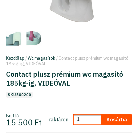
Kezdőlap
/
Wc magasítók
/ Contact plusz prémium wc magasító
185kg-ig, VIDEÓVAL
Contact plusz prémium wc magasító
185kg-ig, VIDEÓVAL
SKU500200
Bruttó
raktáron
Kosárba
15 500 Ft