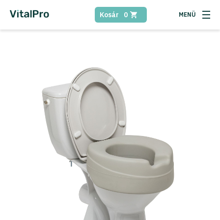
Kosár
0