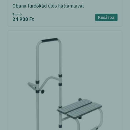
Obana fürdőkád ülés háttámlával
Bruttó
Kosárba
24 900 Ft