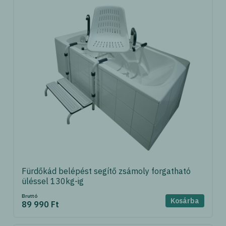
Fürdőkád belépést segítő zsámoly forgatható
üléssel 130kg-ig
Bruttó
Kosárba
89 990 Ft