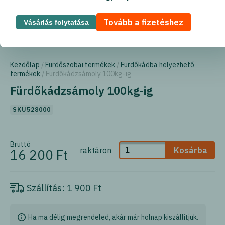
Tovább a fizetéshez
Vásárlás folytatása
Kezdőlap
/
Fürdőszobai termékek
/
Fürdőkádba helyezhető
termékek
/ Fürdőkádzsámoly 100kg-ig
Fürdőkádzsámoly 100kg-ig
SKU528000
Bruttó
raktáron
Kosárba
16 200 Ft
Szállítás:
1 900 Ft
Ha ma délig megrendeled, akár már holnap kiszállítjuk.