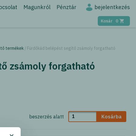
bejelentkezés
pcsolat
Magunkról
Pénztár
Kosár
0
ető termékek
/ Fürdőkád belépést segítő zsámoly forgatható
tő zsámoly forgatható
beszerzés alatt
Kosárba