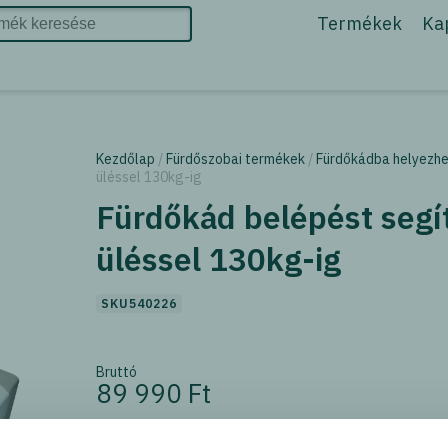
Termékek
Ka
Kezdőlap
/
Fürdőszobai termékek
/
Fürdőkádba helyezh
üléssel 130kg-ig
Fürdőkád belépést segí
üléssel 130kg-ig
SKU540226
Bruttó
89 990 Ft