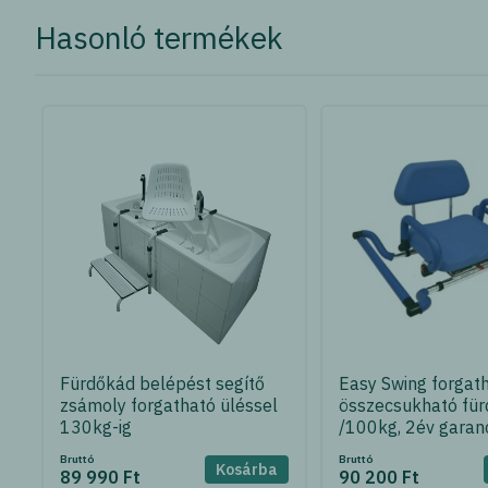
Hasonló termékek
Fürdőkád belépést segítő
Easy Swing forgath
zsámoly forgatható üléssel
összecsukható fü
130kg-ig
/100kg, 2év garan
Bruttó
Bruttó
Kosárba
89 990 Ft
90 200 Ft