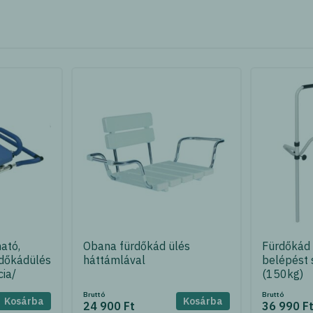
ató,
Obana fürdőkád ülés
Fürdőkád
rdőkádülés
háttámlával
belépést 
cia/
(150kg)
Bruttó
Bruttó
Kosárba
Kosárba
24 900 Ft
36 990 F