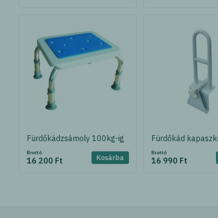
Fürdőkádzsámoly 100kg-ig
Fürdőkád kapaszk
Bruttó
Bruttó
Kosárba
16 200 Ft
16 990 Ft