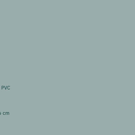
s PVC
6 cm