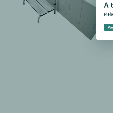
A 
Mehe
Vás