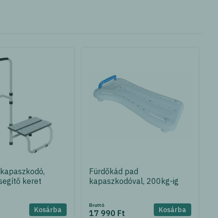
 kapaszkodó,
Fürdőkád pad
segítő keret
kapaszkodóval, 200kg-ig
Bruttó
Kosárba
Kosárba
t
17 990 Ft