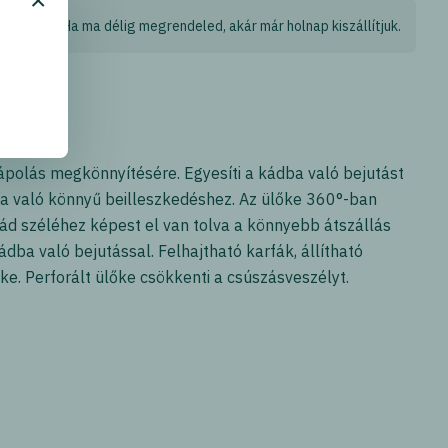
×
Ha ma délig megrendeled, akár már holnap kiszállítjuk.
 ápolás megkönnyítésére. Egyesíti a kádba való bejutást
ba való könnyű beilleszkedéshez. Az ülőke 360°-ban
 kád széléhez képest el van tolva a könnyebb átszállás
ba való bejutással. Felhajtható karfák, állítható
e. Perforált ülőke csökkenti a csúszásveszélyt.