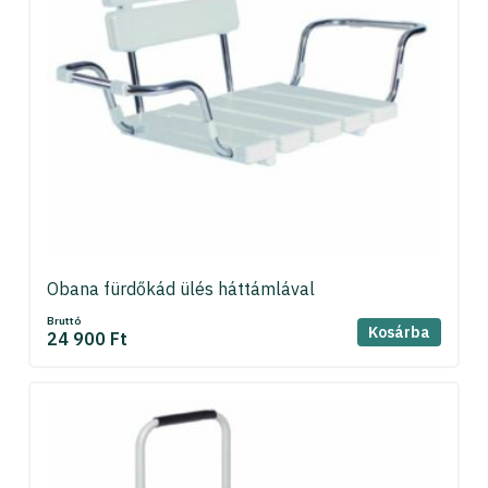
Obana fürdőkád ülés háttámlával
Bruttó
Kosárba
24 900 Ft