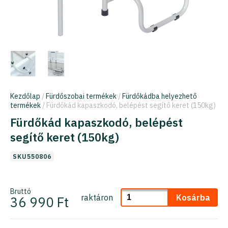
Kezdőlap
/
Fürdőszobai termékek
/
Fürdőkádba helyezhető
termékek
/ Fürdőkád kapaszkodó, belépést segítő keret (150kg)
Fürdőkád kapaszkodó, belépést
segítő keret (150kg)
SKU550806
Bruttó
raktáron
Kosárba
36 990 Ft