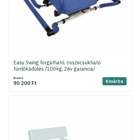
Easy Swing forgatható, összecsukható
fürdőkádülés /100kg, 2év garancia/
Bruttó
Kosárba
90 200 Ft