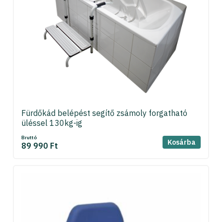
Fürdőkád belépést segítő zsámoly forgatható
üléssel 130kg-ig
Bruttó
Kosárba
89 990 Ft