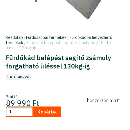
Kezdőlap
/
Fürdőszobai termékek
/
Fürdőkádba helyezhető
termékek
/ Fürdőkád belépést segítő zsámoly forgatható
üléssel 130kg-ig
Fürdőkád belépést segítő zsámoly
forgatható üléssel 130kg-ig
SKU540226
Bruttó
beszerzés alatt
89 990 Ft
Kosárba