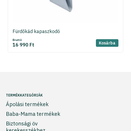
Fürdőkád kapaszkodó
Bruttó
Kosárba
16 990 Ft
TERMÉKKATEGÓRIÁK
Ápolási termékek
Baba-Mama termékek
Biztonsági öv
kerekesszékhez