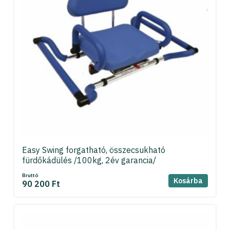
Easy Swing forgatható, összecsukható
fürdőkádülés /100kg, 2év garancia/
Bruttó
Kosárba
90 200 Ft