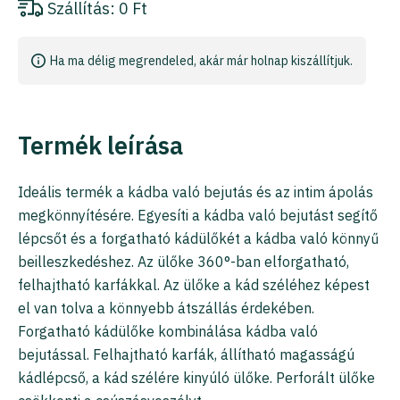
Szállítás:
0 Ft
Ha ma délig megrendeled, akár már holnap kiszállítjuk.
Termék leírása
Ideális termék a kádba való bejutás és az intim ápolás
megkönnyítésére. Egyesíti a kádba való bejutást segítő
lépcsőt és a forgatható kádülőkét a kádba való könnyű
beilleszkedéshez. Az ülőke 360°-ban elforgatható,
felhajtható karfákkal. Az ülőke a kád széléhez képest
el van tolva a könnyebb átszállás érdekében.
Forgatható kádülőke kombinálása kádba való
bejutással. Felhajtható karfák, állítható magasságú
kádlépcső, a kád szélére kinyúló ülőke. Perforált ülőke