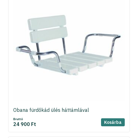
Obana fürdőkád ülés háttámlával
Bruttó
Kosárba
24 900 Ft