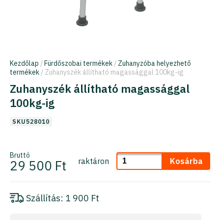
Kezdőlap
/
Fürdőszobai termékek
/
Zuhanyzóba helyezhető
termékek
/ Zuhanyszék állítható magassággal 100kg-ig
Zuhanyszék állítható magassággal
100kg-ig
SKU528010
Bruttó
raktáron
Kosárba
29 500 Ft
Szállítás:
1 900 Ft