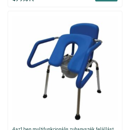
4az1ben multifunkcionális zuhanyszék felállást