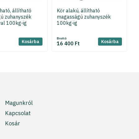
ató, állítható
Kör alakú, állítható
ú zuhanyszék
magasságú zuhanyszék
al 100kg-ig
100kg-ig
Bruttó
Kosárba
Kosárba
t
16 400 Ft
Magunkról
Kapcsolat
Kosár