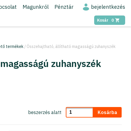
bejelentkezés
pcsolat
Magunkról
Pénztár
Kosár
0
ető termékek
/ Összehajtható, állítható magasságú zuhanyszék
tó magasságú zuhanyszék
beszerzés alatt
Kosárba