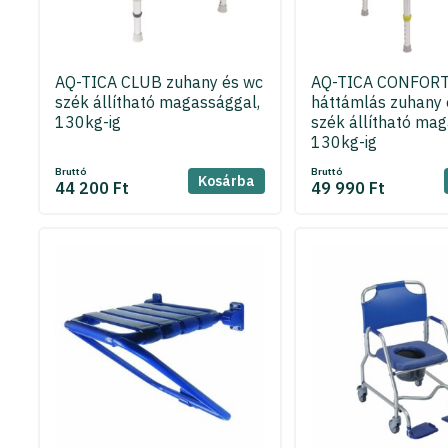
AQ-TICA CLUB zuhany és wc
AQ-TICA CONFOR
szék állítható magassággal,
háttámlás zuhany 
130kg-ig
szék állítható mag
130kg-ig
Bruttó
Bruttó
Kosárba
44 200 Ft
49 990 Ft