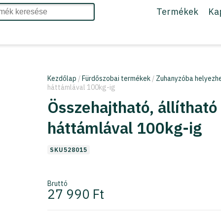
Termékek
Ka
Kezdőlap
/
Fürdőszobai termékek
/
Zuhanyzóba helyezh
háttámlával 100kg-ig
Összehajtható, állítha
háttámlával 100kg-ig
SKU528015
Bruttó
27 990 Ft