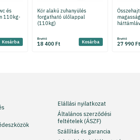
wc és
Kör alakú zuhanyülés
Összehajth
n 110kg-
forgatható ülőlappal
magasság
(110kg)
háttámláv
Bruttó
Bruttó
Kosárba
Kosárba
18 400 Ft
27 990 F
Elállási nyilatkozat
és
Általános szerződési
feltételek (ÁSZF)
édeszközök
Szállítás és garancia