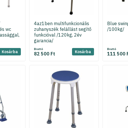
T
4az1ben multifunkcionális
Blue swin
és wc
zuhanyszék felállást segítő
/100kg/
assággal,
funkcióval /120kg, 2év
garancia/
Bruttó
Bruttó
Kosárba
Kosárba
82 500 Ft
111 500 