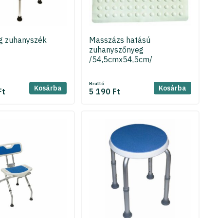
g zuhanyszék
Masszázs hatású
zuhanyszőnyeg
/54,5cmx54,5cm/
Bruttó
Kosárba
Kosárba
Ft
5 190 Ft