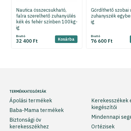
Nautica összecsukható,
Gördíthető szobai 
falra szerelhető zuhanyülés
zuhanyszék egybe
kék és fehér színben 100kg-
ig
ig
Bruttó
Bruttó
Kosárba
32 400 Ft
76 600 Ft
TERMÉKKATEGÓRIÁK
Ápolási termékek
Kerekesszékek 
kiegészítői
Baba-Mama termékek
Mindennapi seg
Biztonsági öv
kerekesszékhez
Ortézisek