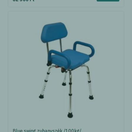
Blue swing zuhanyszék /100kg/