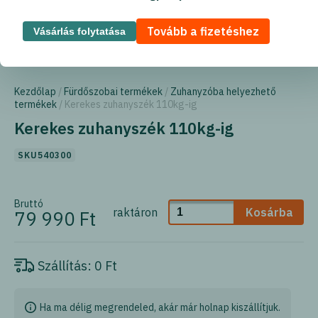
Tovább a fizetéshez
Vásárlás folytatása
Kezdőlap
/
Fürdőszobai termékek
/
Zuhanyzóba helyezhető
termékek
/ Kerekes zuhanyszék 110kg-ig
Kerekes zuhanyszék 110kg-ig
SKU540300
Bruttó
raktáron
Kosárba
79 990 Ft
Szállítás:
0 Ft
Ha ma délig megrendeled, akár már holnap kiszállítjuk.