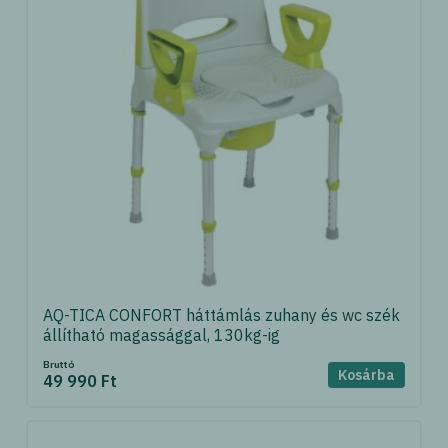
AQ-TICA CONFORT háttámlás zuhany és wc szék
állítható magassággal, 130kg-ig
Bruttó
Kosárba
49 990 Ft