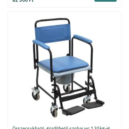
Összecsukható, gördíthető szobai wc 130kg-ig,