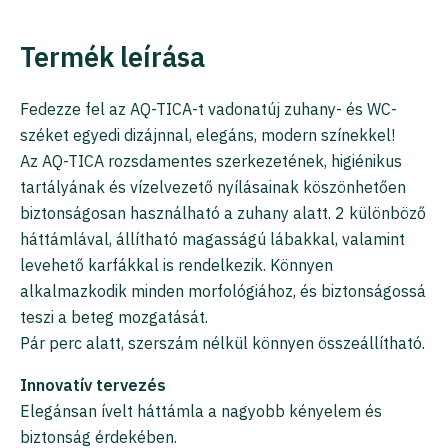
Termék leírása
Fedezze fel az AQ-TICA-t vadonatúj zuhany- és WC-
széket egyedi dizájnnal, elegáns, modern színekkel!
Az AQ-TICA rozsdamentes szerkezetének, higiénikus
tartályának és vízelvezető nyílásainak köszönhetően
biztonságosan használható a zuhany alatt. 2 különböző
háttámlával, állítható magasságú lábakkal, valamint
levehető karfákkal is rendelkezik. Könnyen
alkalmazkodik minden morfológiához, és biztonságossá
teszi a beteg mozgatását.
Pár perc alatt, szerszám nélkül könnyen összeállítható.
Innovatív tervezés
Elegánsan ívelt háttámla a nagyobb kényelem és
biztonság érdekében.