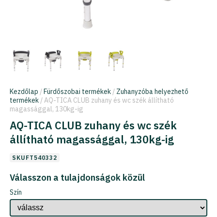
Kezdőlap
/
Fürdőszobai termékek
/
Zuhanyzóba helyezhető
termékek
/ AQ-TICA CLUB zuhany és wc szék állítható
magassággal, 130kg-ig
AQ-TICA CLUB zuhany és wc szék
állítható magassággal, 130kg-ig
SKUFT540332
Válasszon a tulajdonságok közül
Szín