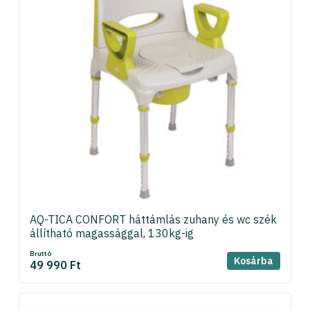
AQ-TICA CONFORT háttámlás zuhany és wc szék
állítható magassággal, 130kg-ig
Bruttó
Kosárba
49 990 Ft