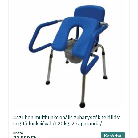
4az1ben multifunkcionális zuhanyszék felállást
segítő funkcióval /120kg, 2év garancia/
Bruttó
Kosárba
82 500 Ft