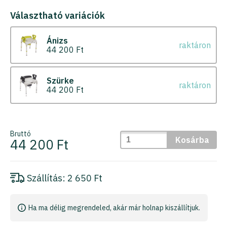
Választható variációk
Ánizs
raktáron
44 200 Ft
Szürke
raktáron
44 200 Ft
Bruttó
Kosárba
44 200 Ft
Szállítás:
2 650 Ft
Ha ma délig megrendeled, akár már holnap kiszállítjuk.