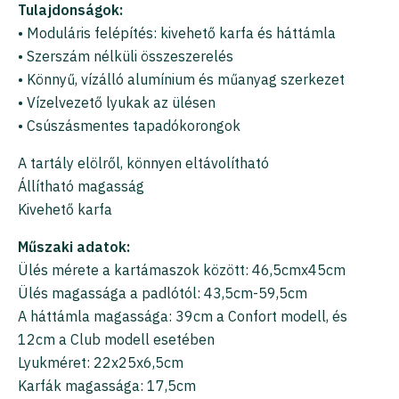
Tulajdonságok:
• Moduláris felépítés: kivehető karfa és háttámla
• Szerszám nélküli összeszerelés
• Könnyű, vízálló alumínium és műanyag szerkezet
• Vízelvezető lyukak az ülésen
• Csúszásmentes tapadókorongok
A tartály elölről, könnyen eltávolítható
Állítható magasság
Kivehető karfa
Műszaki adatok:
Ülés mérete a kartámaszok között: 46,5cmx45cm
Ülés magassága a padlótól: 43,5cm-59,5cm
A háttámla magassága: 39cm a Confort modell, és
12cm a Club modell esetében
Lyukméret: 22x25x6,5cm
Karfák magassága: 17,5cm