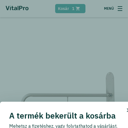
Kosár
1
A termék bekerült a kosárba
Mehetsz a fizetéshez, vagy folytathatod a vásárlást.