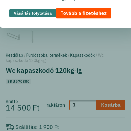
Tovább a fizetéshez
Vásárlás folytatása
Kezdőlap
/
Fürdőszobai termékek
/
Kapaszkodók
/ Wc
kapaszkodó 120kg-ig
Wc kapaszkodó 120kg-ig
SKU570800
Bruttó
raktáron
Kosárba
14 500 Ft
Szállítás:
1 900 Ft