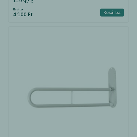
120kg-ig
Bruttó
Kosárba
4 100 Ft