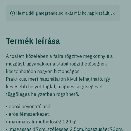
Ha ma délig megrendeled, akár már holnap kiszállítjuk.
Termék leírása
A toalett közelében a falra rögzítve megkönnyíti a
mozgást, ugyanakkor a stabil rögzíthetőségnek
köszönhetően nagyon biztonságos.
Praktikus, mert használaton kívül felhajtható, így
kevesebb helyet foglal, mágnes segítségével
függőleges helyzetben rögzíthető.
• epoxi bevonatú acél,
• erős fémszerkezet,
• maximális terhelhetőség 120kg,
• magasság 17cm, szélesség 2,5cm, hosszúság: 73cm,