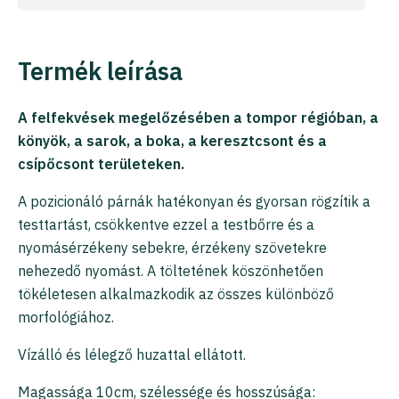
Termék leírása
A felfekvések megelőzésében a tompor régióban, a
könyök, a sarok, a boka, a keresztcsont és a
csípőcsont területeken.
A pozicionáló párnák hatékonyan és gyorsan rögzítik a
testtartást, csökkentve ezzel a testbőrre és a
nyomásérzékeny sebekre, érzékeny szövetekre
nehezedő nyomást. A töltetének köszönhetően
tökéletesen alkalmazkodik az összes különböző
morfológiához.
Vízálló és lélegző huzattal ellátott.
Magassága 10cm, szélessége és hosszúsága: