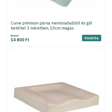
Curve prémium párna memóriahabból és gél
betéttel 3 méretben, 10cm magas
Bruttó
Kosárba
14 800 Ft