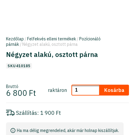
Kezdőlap
/
Felfekvés elleni termékek
/
Pozícionáló
párnák
/ Négyzet alakú, osztott párna
Négyzet alakú, osztott párna
SKU410185
Bruttó
raktáron
Kosárba
6 800 Ft
Szállítás:
1 900 Ft
Ha ma délig megrendeled, akár már holnap kiszállítjuk.