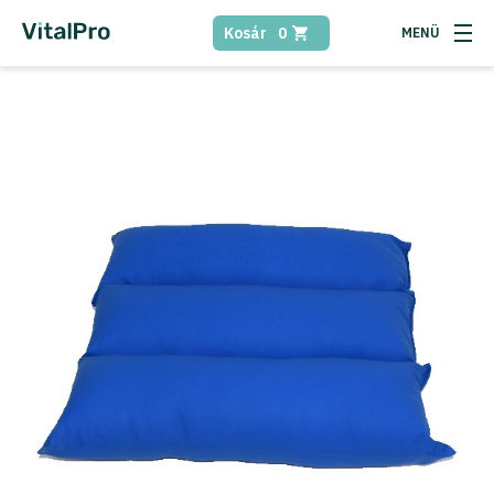
Kosár
0