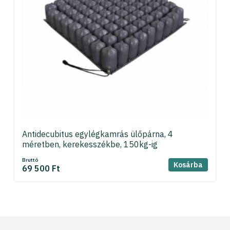
Antidecubitus egylégkamrás ülőpárna, 4
méretben, kerekesszékbe, 150kg-ig
Bruttó
Kosárba
69 500 Ft