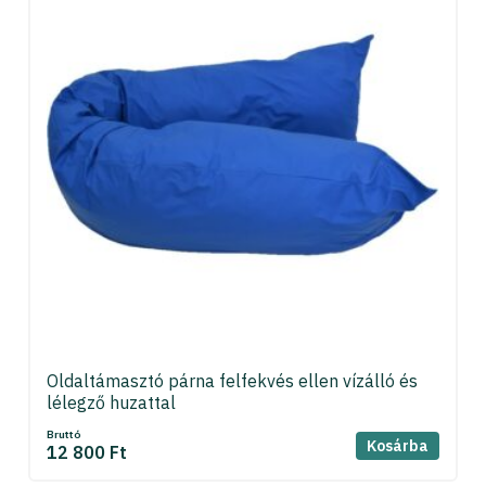
Oldaltámasztó párna felfekvés ellen vízálló és
lélegző huzattal
Bruttó
Kosárba
12 800 Ft