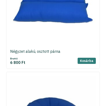
Négyzet alakú, osztott párna
Bruttó
Kosárba
6 800 Ft