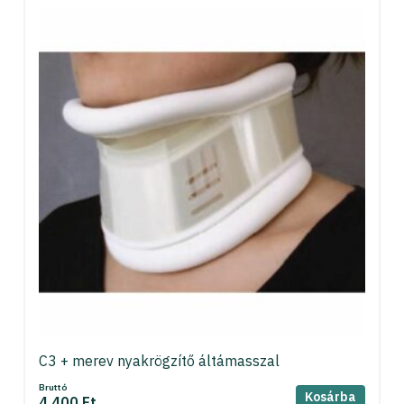
C3 + merev nyakrögzítő áltámasszal
Bruttó
Kosárba
4 400 Ft