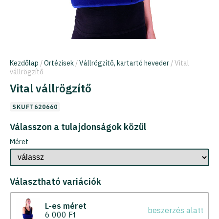
Kezdőlap
/
Ortézisek
/
Vállrögzítő, kartartó heveder
/ Vital
vállrögzítő
Vital vállrögzítő
SKUFT620660
Válasszon a tulajdonságok közül
Méret
Választható variációk
L-es méret
beszerzés alatt
6 000 Ft