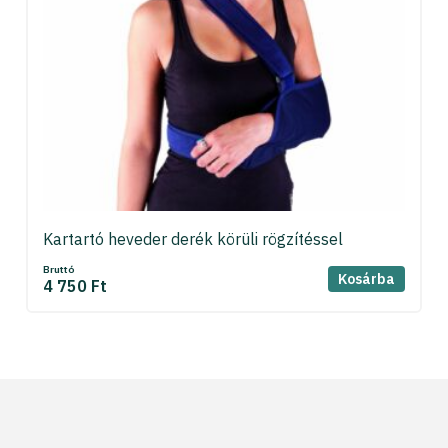
Kartartó heveder derék körüli rögzítéssel
Bruttó
Kosárba
4 750 Ft