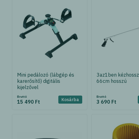
Mini pedálozó (lábgép és
3az1ben kézhossz
karerősítő) digitális
66cm hosszú
kijelzővel
Bruttó
Bruttó
Kosárba
15 490 Ft
3 690 Ft