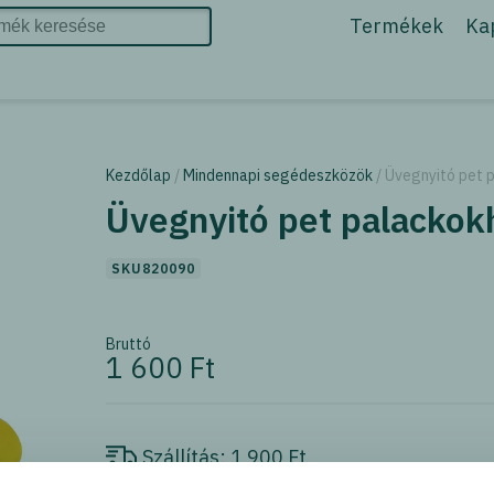
Termékek
Ka
Kezdőlap
/
Mindennapi segédeszközök
/ Üvegnyitó pet 
Üvegnyitó pet palackok
SKU820090
Bruttó
1 600 Ft
Szállítás:
1 900 Ft