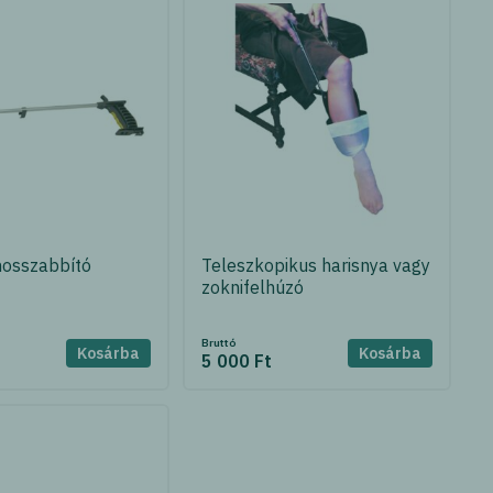
hosszabbító
Teleszkopikus harisnya vagy
zoknifelhúzó
Bruttó
Kosárba
Kosárba
5 000 Ft