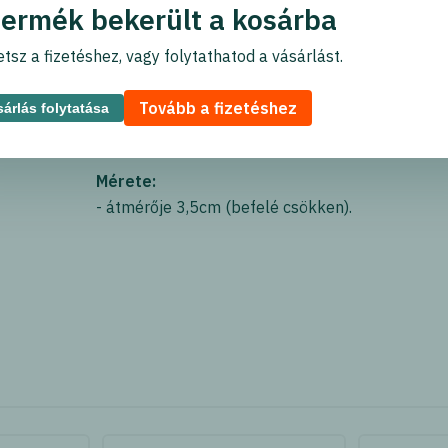
termék bekerült a kosárba
Termék leírása
tsz a fizetéshez, vagy folytathatod a vásárlást.
Tovább a fizetéshez
árlás folytatása
A funkciónak megfelelő forma segít a palackok,
markolattal ellátott, minimális erőfeszítéssel le
Mérete:
- átmérője 3,5cm (befelé csökken).