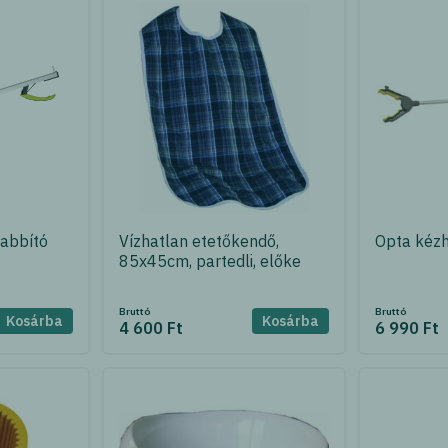
abbító
Vízhatlan etetőkendő,
Opta kéz
85x45cm, partedli, előke
Bruttó
Bruttó
Kosárba
Kosárba
4 600 Ft
6 990 Ft