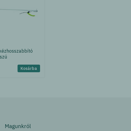
kézhosszabbító
szú
Kosárba
Magunkról