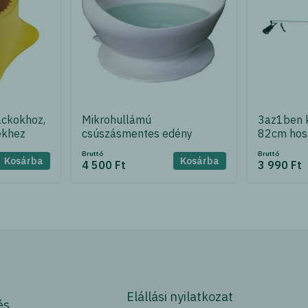
ackokhoz,
Mikrohullámú
3az1ben 
ekhez
csúszásmentes edény
82cm hos
Bruttó
Bruttó
Kosárba
Kosárba
4 500 Ft
3 990 Ft
Elállási nyilatkozat
és