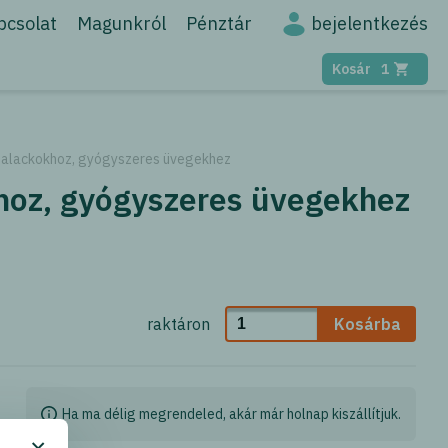
bejelentkezés
pcsolat
Magunkról
Pénztár
Kosár
1
palackokhoz, gyógyszeres üvegekhez
hoz, gyógyszeres üvegekhez
raktáron
Kosárba
Ha ma délig megrendeled, akár már holnap kiszállítjuk.