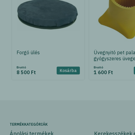
Forgó ülés
Üvegnyitó pet pal
gyógyszeres üveg
Bruttó
Bruttó
Kosárba
8 500 Ft
1 600 Ft
TERMÉKKATEGÓRIÁK
Ápolási termékek
Kerekesszékek 