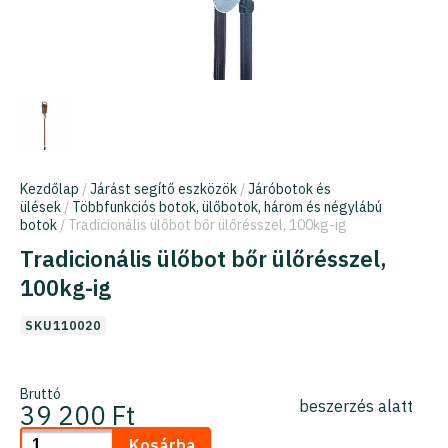
Kezdőlap
/
Járást segítő eszközök
/
Járóbotok és
ülések
/
Többfunkciós botok, ülőbotok, három és négylábú
botok
/ Tradicionális ülőbot bőr ülőrésszel, 100kg-ig
Tradicionális ülőbot bőr ülőrésszel,
100kg-ig
SKU110020
Bruttó
beszerzés alatt
39 200 Ft
Kosárba