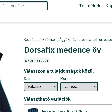
Termékek
Ka
Kezdőlap
/
Ortézisek
/
Ágyéki- és keresztcsonti ortézis
Dorsafix medence öv
SKUFT610001
Válasszon a tulajdonságok közül
Szín
Méret
Választható variációk
Fekete
L-es 85-100cm