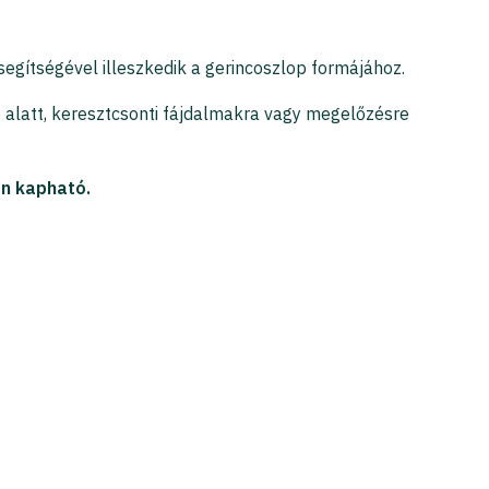
egítségével illeszkedik a gerincoszlop formájához.
je alatt, keresztcsonti fájdalmakra vagy megelőzésre
en kapható.