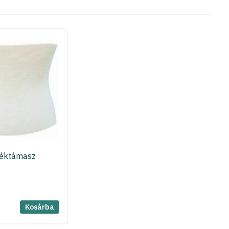
éktámasz
Kosárba