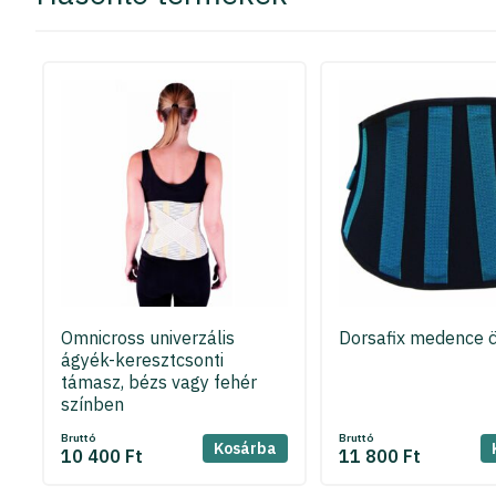
Omnicross univerzális
Dorsafix medence 
ágyék-keresztcsonti
támasz, bézs vagy fehér
színben
Bruttó
Bruttó
Kosárba
10 400 Ft
11 800 Ft