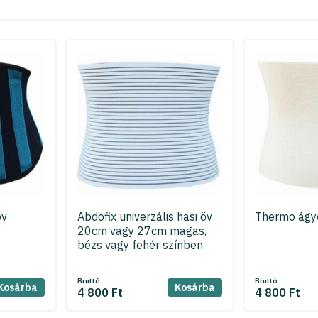
öv
Abdofix univerzális hasi öv
Thermo ágy
20cm vagy 27cm magas,
bézs vagy fehér színben
Bruttó
Bruttó
Kosárba
Kosárba
4 800 Ft
4 800 Ft