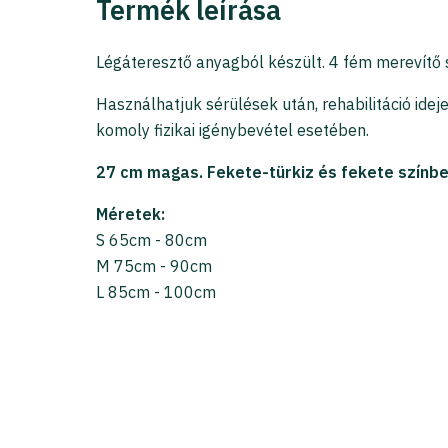
Termék leírása
Légáteresztő anyagból készült. 4 fém merevítő s
Használhatjuk sérülések után, rehabilitáció ide
komoly fizikai igénybevétel esetében.
27 cm magas. Fekete-türkiz és fekete színb
Méretek:
S 65cm - 80cm
M 75cm - 90cm
L 85cm - 100cm