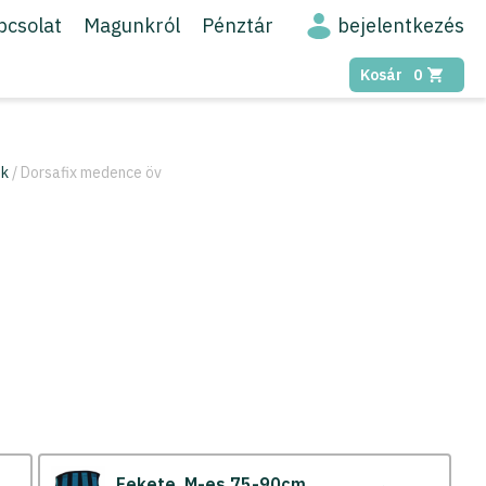
bejelentkezés
pcsolat
Magunkról
Pénztár
Kosár
0
ek
/ Dorsafix medence öv
Fekete
M-es 75-90cm