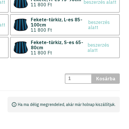
att
beszerzés alatt
11 800 Ft
Fekete-türkiz
L-es 85-
beszerzés
att
100cm
alatt
11 800 Ft
Fekete-türkiz
S-es 65-
beszerzés
80cm
alatt
11 800 Ft
Kosárba
Ha ma délig megrendeled, akár már holnap kiszállítjuk.