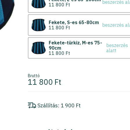
beszerzés al
11 800 Ft
Fekete
S-es 65-80cm
beszerzés al
11 800 Ft
Fekete-türkiz
M-es 75-
beszerzés
90cm
alatt
11 800 Ft
Bruttó
11 800 Ft
Szállítás:
1 900 Ft