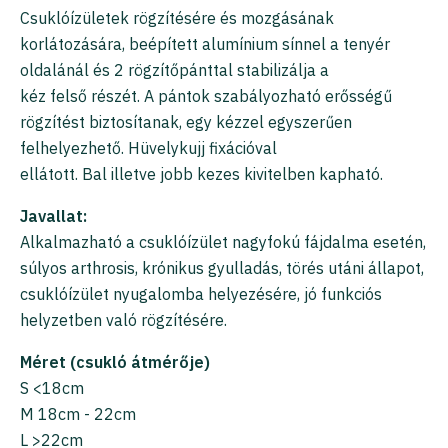
Csuklóízületek rögzítésére és mozgásának
korlátozására, beépített alumínium sínnel a tenyér
oldalánál és 2 rögzítőpánttal stabilizálja a
kéz felső részét. A pántok szabályozható erősségű
rögzítést biztosítanak, egy kézzel egyszerűen
felhelyezhető. Hüvelykujj fixációval
ellátott. Bal illetve jobb kezes kivitelben kapható.
Javallat:
Alkalmazható a csuklóízület nagyfokú fájdalma esetén,
súlyos arthrosis, krónikus gyulladás, törés utáni állapot,
csuklóízület nyugalomba helyezésére, jó funkciós
helyzetben való rögzítésére.
Méret (csukló átmérője)
S <18cm
M 18cm - 22cm
L >22cm