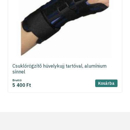
Csuklórögzítő hüvelykujj tartóval, alumínium
sínnel
Bruttó
Kosárba
5 400 Ft