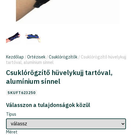
Kezdőlap
/
Ortézisek
/
Csuklórögzítők
/ Csuklórögzítő hüvelykujj
tartóval, alumínium sínnel
Csuklórögzítő hüvelykujj tartóval,
alumínium sínnel
SKUFT623250
Válasszon a tulajdonságok közül
Típus
Méret