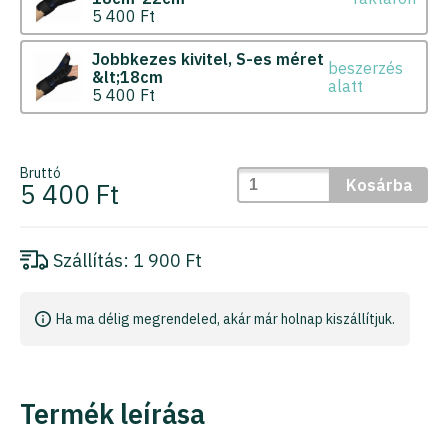
5 400 Ft
Jobbkezes kivitel
S-es méret
beszerzés
&lt;18cm
alatt
5 400 Ft
Bruttó
Kosárba
5 400 Ft
Szállítás:
1 900 Ft
Ha ma délig megrendeled, akár már holnap kiszállítjuk.
Termék leírása