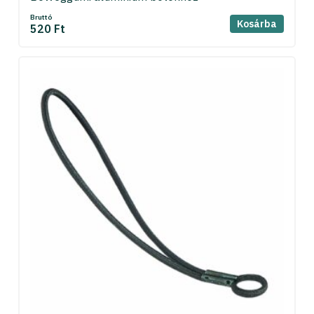
Bruttó
Kosárba
520 Ft