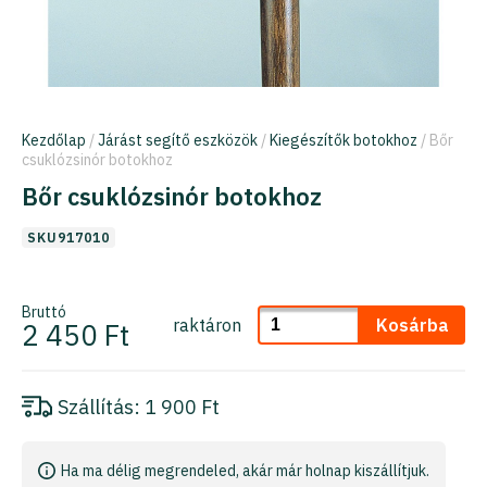
Kezdőlap
/
Járást segítő eszközök
/
Kiegészítők botokhoz
/ Bőr
csuklózsinór botokhoz
Bőr csuklózsinór botokhoz
SKU917010
Bruttó
raktáron
Kosárba
2 450 Ft
Szállítás:
1 900 Ft
Ha ma délig megrendeled, akár már holnap kiszállítjuk.