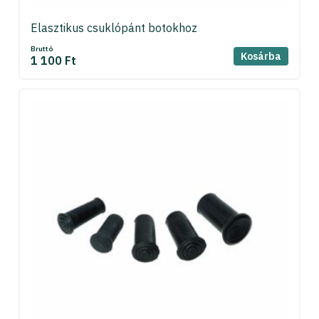
Elasztikus csuklópánt botokhoz
Bruttó
Kosárba
1 100 Ft