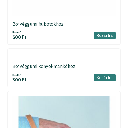
Botvéggumi fa botokhoz
Bruttó
Kosárba
600 Ft
Botvéggumi könyökmankóhoz
Bruttó
Kosárba
300 Ft