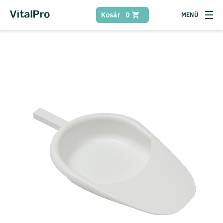
Kosár
0