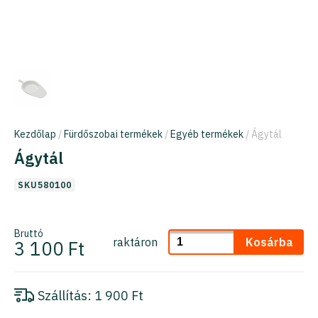
Kezdőlap
/
Fürdőszobai termékek
/
Egyéb termékek
/ Ágytál
Ágytál
SKU580100
Bruttó
raktáron
Kosárba
3 100 Ft
Szállítás:
1 900 Ft