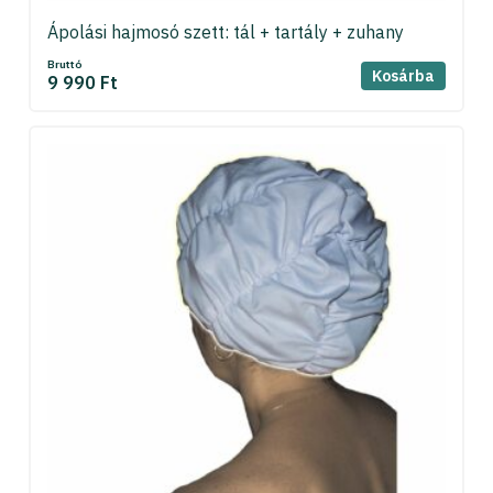
Ápolási hajmosó szett: tál + tartály + zuhany
Bruttó
Kosárba
9 990 Ft