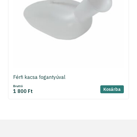
Férfi kacsa fogantyúval
Bruttó
Kosárba
1 800 Ft