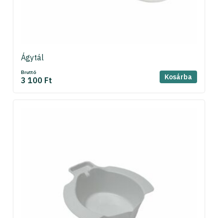
Ágytál
Bruttó
Kosárba
3 100 Ft