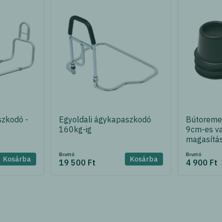
szkodó -
Egyoldali ágykapaszkodó
Bútoremel
160kg-ig
9cm-es v
magasítá
Bruttó
Bruttó
Kosárba
Kosárba
19 500 Ft
4 900 Ft