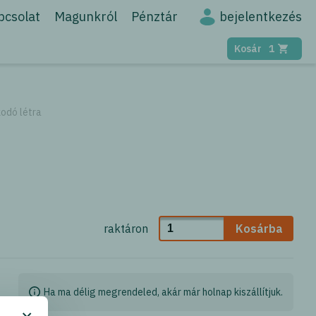
bejelentkezés
pcsolat
Magunkról
Pénztár
Kosár
1
odó létra
raktáron
Kosárba
Ha ma délig megrendeled, akár már holnap kiszállítjuk.