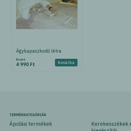
Ágykapaszkodó létra
Bruttó
Kosárba
4 990 Ft
TERMÉKKATEGÓRIÁK
Ápolási termékek
Kerekesszékek 
kiegészítői