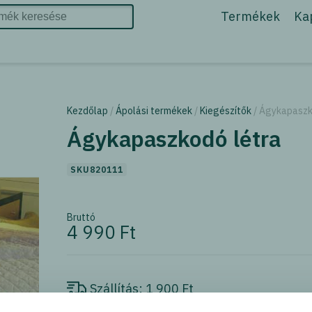
Termékek
Ka
Kezdőlap
/
Ápolási termékek
/
Kiegészítők
/ Ágykapaszk
Ágykapaszkodó létra
SKU820111
Bruttó
4 990 Ft
Szállítás:
1 900 Ft