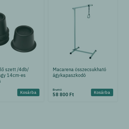
ő szett /4db/
Macarena összecsukható
agy 14cm-es
ágykapaszkodó
s
Bruttó
Kosárba
Kosárba
58 800 Ft