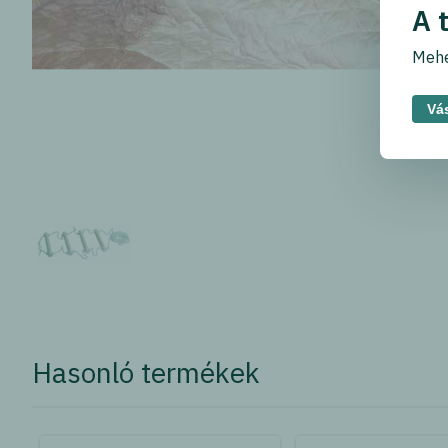
A 
Mehe
Vás
Hasonló termékek