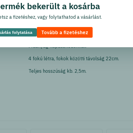
termék bekerült a kosárba
Termék leírása
tsz a fizetéshez, vagy folytathatod a vásárlást.
Tovább a fizetéshez
árlás folytatása
Megkönnyíti az ágyban való felülést.
Műanyag kapaszkodókkal.
4 fokú létra, fokok közötti távolság 22cm.
Teljes hosszúság kb. 2,5m.