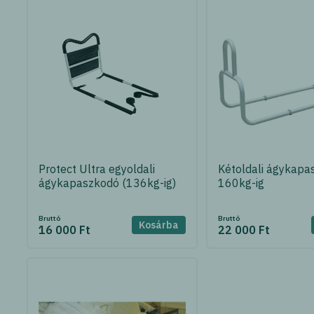
Protect Ultra egyoldali
Kétoldali ágykapa
ágykapaszkodó (136kg-ig)
160kg-ig
Bruttó
Bruttó
Kosárba
16 000 Ft
22 000 Ft