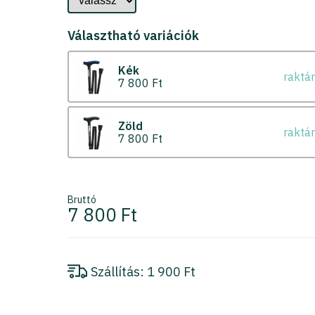
Választható variációk
Kék
raktá
7 800 Ft
Zöld
raktá
7 800 Ft
Bruttó
7 800 Ft
Szállítás:
1 900 Ft