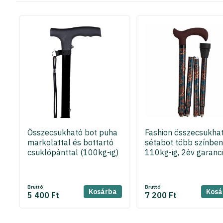
Összecsukható bot puha
Fashion összecsukha
markolattal és bottartó
sétabot több színben
csuklópánttal (100kg-ig)
110kg-ig, 2év garanc
Bruttó
Bruttó
Kosárba
Kosá
5 400 Ft
7 200 Ft