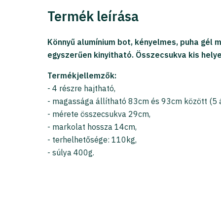
Termék leírása
Könnyű alumínium bot, kényelmes, puha gél m
egyszerűen kinyitható. Összecsukva kis helye
Termékjellemzők:
- 4 részre hajtható,
- magassága állítható 83cm és 93cm között (5 ál
- mérete összecsukva 29cm,
- markolat hossza 14cm,
- terhelhetősége: 110kg,
- súlya 400g.