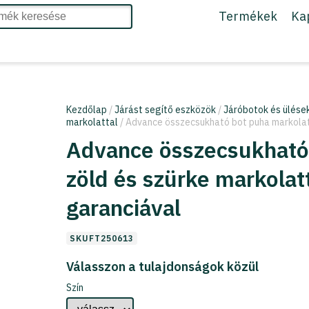
Termékek
Ka
Kezdőlap
/
Járást segítő eszközök
/
Járóbotok és ülése
markolattal
/ Advance összecsukható bot puha markolatt
Advance összecsukható 
zöld és szürke markolat
garanciával
SKUFT250613
Válasszon a tulajdonságok közül
Szín