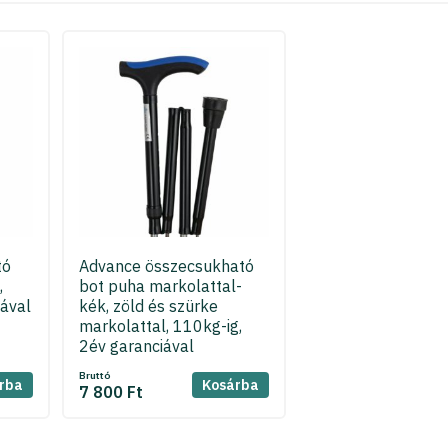
tó
Advance összecsukható
,
bot puha markolattal-
iával
kék, zöld és szürke
markolattal, 110kg-ig,
2év garanciával
Bruttó
rba
Kosárba
7 800 Ft