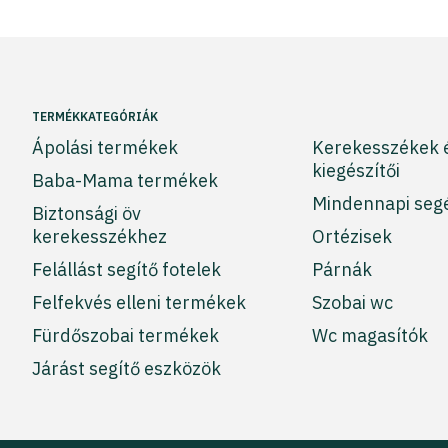
TERMÉKKATEGÓRIÁK
Ápolási termékek
Kerekesszékek 
kiegészítői
Baba-Mama termékek
Mindennapi seg
Biztonsági öv
kerekesszékhez
Ortézisek
Felállást segítő fotelek
Párnák
Felfekvés elleni termékek
Szobai wc
Fürdőszobai termékek
Wc magasítók
Járást segítő eszközök