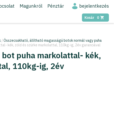
bejelentkezés
pcsolat
Magunkról
Pénztár
Kosár
0
k
/
Összecsukható, állítható magasságú botok normál vagy puha
al- kék, zöld és szürke markolattal, 110kg-ig, 2év garanciával
bot puha markolattal- kék,
tal, 110kg-ig, 2év