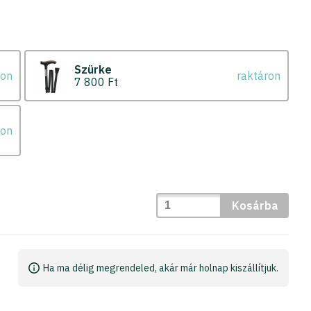
Szürke
ron
raktáron
7 800 Ft
ron
Kosárba
Ha ma délig megrendeled, akár már holnap kiszállítjuk.